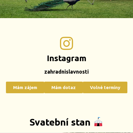
Pronájem
šapito
Instagram
stanu​
zahradnislavnosti
zjistit víc
Mám zájem
Mám dotaz
Volné termíny
Svatební stan