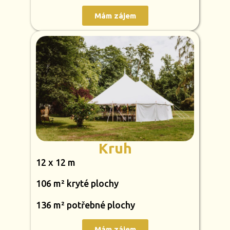
Mám zájem
Kruh
12 x 12 m
106 m² kryté plochy
136 m² potřebné plochy
Mám zájem